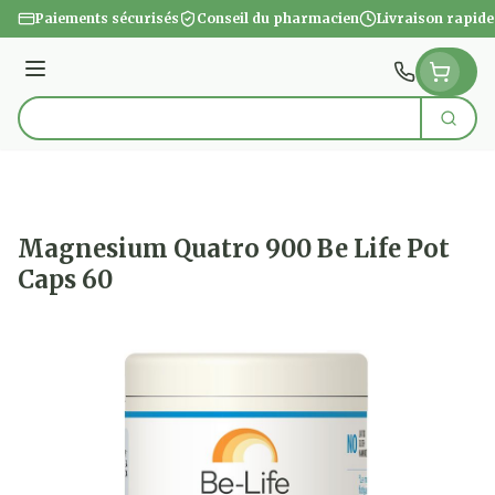
Aller au contenu
Paiements sécurisés
Conseil du pharmacien
Livraison rapide
Menu
Cherc
Rechercher
Magnesium Quatro 900 Be Life Pot
Caps 60