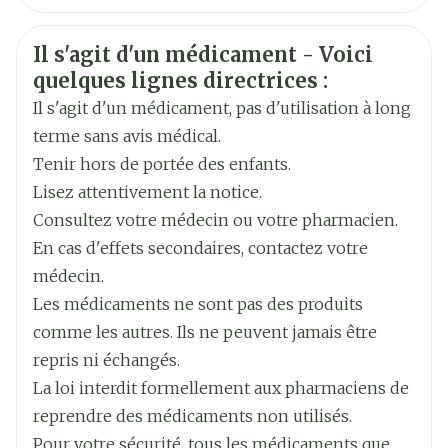
Fabricants
Français
Exeltis Belgium
Allemand
Informations sur la sécurité
Il s'agit d'un médicament - Voici
Néerlandais
Marques
Exeltis Hc
quelques lignes directrices :
Il s'agit d'un médicament, pas d'utilisation à long
Largeur
55 mm
terme sans avis médical.
Tenir hors de portée des enfants.
Longueur
104 mm
Lisez attentivement la notice.
Consultez votre médecin ou votre pharmacien.
Profondeur
40 mm
En cas d'effets secondaires, contactez votre
médecin.
Ingrédients
lévonorgestrel, placebo
Les médicaments ne sont pas des produits
Actifs
comme les autres. Ils ne peuvent jamais être
repris ni échangés.
Température ambiante (15°C -
Préservation
La loi interdit formellement aux pharmaciens de
25°C)
reprendre des médicaments non utilisés.
Pour votre sécurité, tous les médicaments que