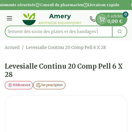
Diapositive 1 de 1
Aller au contenu
aiements sécurisés
Conseil du pharmacien
Livraison rapide
0
0 articles
Menu
0,00 €
apidement des soins des plaies et des bandages
Cherc
Rechercher
Accueil
/
Levesialle Continu 20 Comp Pell 6 X 28
Levesialle Continu 20 Comp Pell 6 X
28
Médicament
Sur prescription