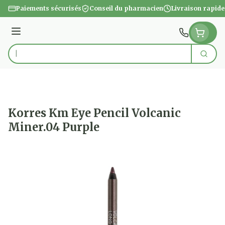
Aller au contenu
Paiements sécurisés
Conseil du pharmacien
Livraison rapide
Menu
Cherc
Rechercher
Korres Km Eye Pencil Volcanic
Miner.04 Purple