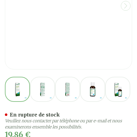
View larger image
View larger image
View larger image
View larger image
View la
Kalip'tus Lotion Nf 30ml
En rupture de stock
Veuillez nous contacter par téléphone ou par e-mail et nous
examinerons ensemble les possibilités.
19,86 €