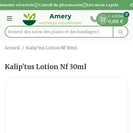
Diapositive 1 de 1
Aller au contenu
iements sécurisés
Conseil du pharmacien
Livraison rapide
0
0 articles
Menu
0,00 €
apidement des soins des plaies et des bandages
Cherc
Rechercher
Accueil
/
Kalip'tus Lotion Nf 30ml
Kalip'tus Lotion Nf 30ml