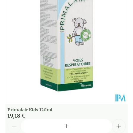
Profondeur
94 mm
Quantité Du
30
Paquet
Température ambiante (15°C -
Préservation
25°C)
Primalair Kids 120ml
19,18 €
Quantité