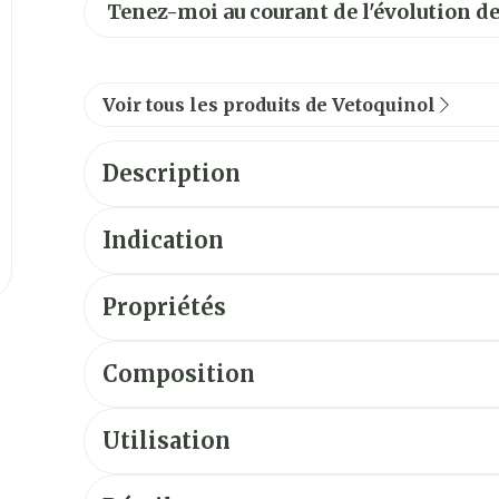
Tenez-moi au courant de l'évolution de
Voir tous les produits de Vetoquinol
Description
Indication
Propriétés
Ipakitine contient notamment du carbonate de
se lie aux phosphates et le chitosane absorbe
Composition
déchets urémiques.
Ipakitine est généralement bien toléré par les 
Utilisation