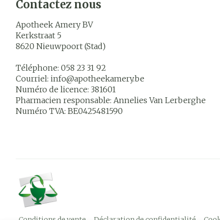
Contactez nous
Apotheek Amery BV
Kerkstraat 5
8620
Nieuwpoort (Stad)
Téléphone:
058 23 31 92
Courriel:
info@
apotheekamery.be
Numéro de licence:
381601
Pharmacien responsable:
Annelies Van Lerberghe
Numéro TVA:
BE0425481590
Conditions de vente
Déclaration de confidentialité
Cook