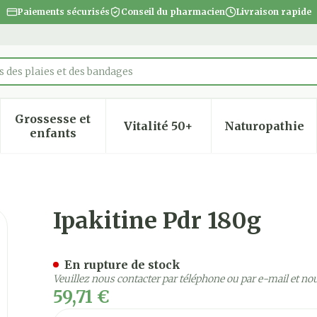
Paiements sécurisés
Conseil du pharmacien
Livraison rapide
 des plaies et des bandages
Grossesse et
Vitalité 50+
Naturopathie
 la catégorie Beauté, soins et hygiène
 le sous-menu pour la catégorie Régime, alimentatio
Afficher le sous-menu pour la catégorie Gro
Afficher le sous-menu pour
Afficher
enfants
Ipakitine Pdr 180g
En rupture de stock
Veuillez nous contacter par téléphone ou par e-mail et no
59,71 €