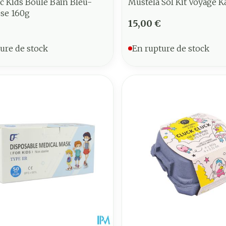
c Kids Boule Bain Bleu-
Mustela Sol Kit Voyage K
ose 160g
15,00 €
ure de stock
En rupture de stock