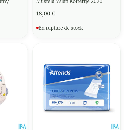
athy
Mustela Musti Koffertje 2020
18,00 €
En rupture de stock