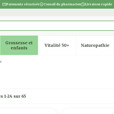
Paiements sécurisés
Conseil du pharmacien
Livraison rapide
 des plaies et des
Grossesse et
Vitalité 50+
Naturopathie
 la catégorie Beauté, soins et hygiène
 le sous-menu pour la catégorie Régime, alimentatio
Afficher le sous-menu pour la catégorie Gro
Afficher le sous-menu pour
Afficher
enfants
e
es
1
-
24
sur
65