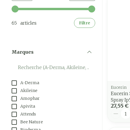
Utilisez les touches fléchées gauche et droite pour a
65 articles
Filtre
Marques
filter
A-Derma
Eucerin
Akileine
Eucerin 
Amophar
Spray I
27,55 €
Apivita
Quantit
Attends
Bee Nature
Bioderma