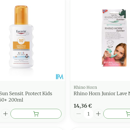
juster les valeurs minimales et maximales du prix.
Rhino Horn
Sun Sensit. Protect Kids
Rhino Horn Junior Lave 
p50+ 200ml
14,36 €
é
Quantité