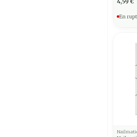
4,59 €
En rupt
Nailmati