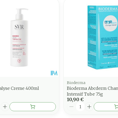
Bioderma
ialyse Creme 400ml
Bioderma Abcderm Cha
Intensif Tube 75g
10,90 €
é
Quantité