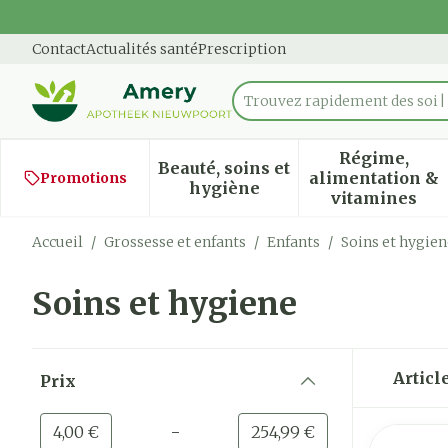
Aller au contenu
Diapositive 1 de 1
Contact
Actualités santé
Prescription
Trouvez rapidement des soins
Rechercher
Régime,
Beauté, soins et
alimentation &
Promotions
Afficher le sous-menu pour
Afficher
hygiène
vitamines
Accueil
/
Grossesse et enfants
/
Enfants
/
Soins et hygien
Soins et hygiene
Passer à la liste des produits
Articl
Prix
filter
-
Valeur minimale
Valeur maximale
4,00 €
254,99 €