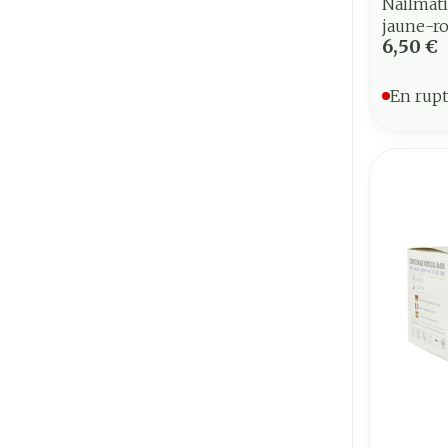
Nailmati
jaune-r
6,50 €
En rupt