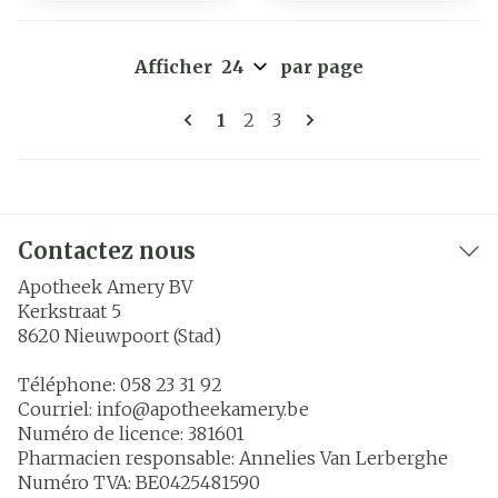
Afficher
par page
Pages
Vous lisez actuellement la pa
Page
Page
1
2
3
Contactez nous
Apotheek Amery BV
Kerkstraat 5
8620
Nieuwpoort (Stad)
Téléphone:
058 23 31 92
Courriel:
info@
apotheekamery.be
Numéro de licence:
381601
Pharmacien responsable:
Annelies Van Lerberghe
Numéro TVA:
BE0425481590