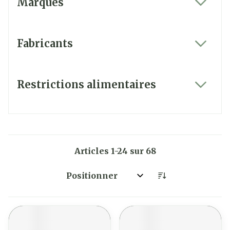
Marques
filter
Fabricants
filter
Restrictions alimentaires
filter
Articles
1
-
24
sur
68
Trier par: