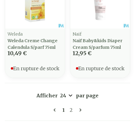
Weleda
Naif
Weleda Creme Change
Naif Baby&kids Diaper
Calendula S/parf 75ml
Cream S/parfum 75ml
10,49 €
12,95 €
En rupture de stock
En rupture de stock
Afficher
par page
Pages
Vous lisez actuellement la 
Page
1
2