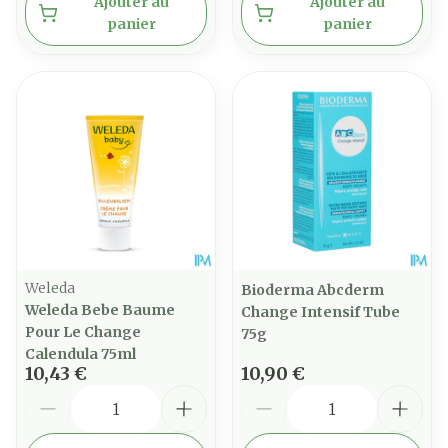
Ajouter au
Ajouter au
panier
panier
Weleda
Bioderma Abcderm
Weleda Bebe Baume
Change Intensif Tube
Pour Le Change
75g
Calendula 75ml
10,43 €
10,90 €
Quantité
Quantité