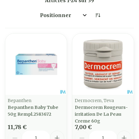
Articles
1
-
24
sur
39
Trier par:
Bepanthen
Dermocrem, Teva
Bepanthen Baby Tube
Dermocrem Rougeurs-
50g Rempl.2583672
irritation De La Peau
Creme 60g
11,78 €
7,00 €
Quantité
Quantité