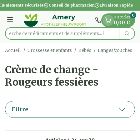
Diapositive 1 de 1
Aller au contenu
Paiements sécurisés
Conseil du pharmacien
Livraison rapide
0
0 articles
Menu
0,00 €
Recherche de médicaments et de sup
Cherc
Rechercher
Accueil
/
Grossesse et enfants
/
Bébés
/
Langes/couches
/
Crème de change -
Rougeurs fessières
Filtre