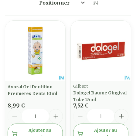
Trier par:
Gilbert
Axoral Gel Dentition
Dologel Baume Gingival
Premieres Dents 10ml
Tube 25ml
8,99 €
7,52 €
Quantité
Quantité
Ajouter au
Ajouter au