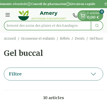
Diapositive 1 de 1
Aller au contenu
iements sécurisés
Conseil du pharmacien
Livraison rapide
0
0 articles
Menu
0,00 €
apidement des soins des plaies et des bandages
Cherc
Rechercher
Accueil
/
Grossesse et enfants
/
Bébés
/
Dents
/
Gel buccal
Gel buccal
Filtre
10
articles