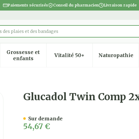
Paiements sécurisés
Conseil du pharmacien
Livraison rapide
 des plaies et des bandages
Grossesse et
Vitalité 50+
Naturopathie
 la catégorie Beauté, soins et hygiène
 le sous-menu pour la catégorie Régime, alimentatio
Afficher le sous-menu pour la catégorie Gro
Afficher le sous-menu pour
Afficher
enfants
2 Nf Promo
Glucadol Twin Comp 2x
Sur demande
54,67 €