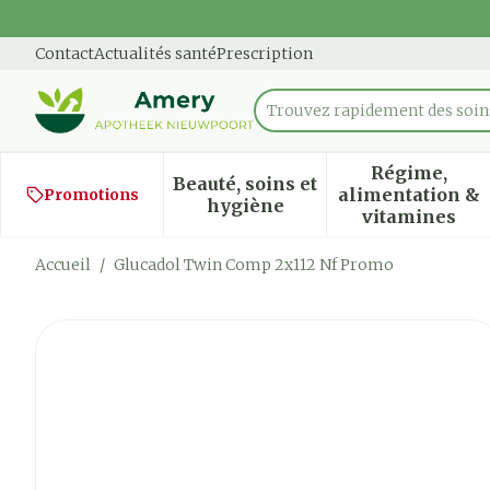
Aller au contenu
Diapositive 1 de 1
Contact
Actualités santé
Prescription
Trouvez rapidement des soins
Rechercher
Régime,
Beauté, soins et
alimentation &
Promotions
Afficher le sous-menu pour
Afficher
hygiène
vitamines
Accueil
/
Glucadol Twin Comp 2x112 Nf Promo
Glucadol Twin Comp 2x11