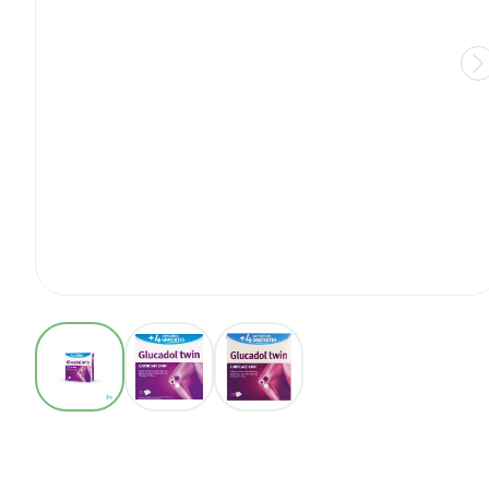
View larger image
View larger image
View larger image