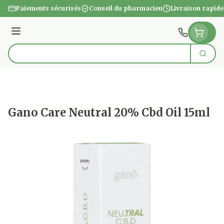
Aller au contenu
Paiements sécurisés
Conseil du pharmacien
Livraison rapide
Menu
Cherc
Rechercher
Gano Care Neutral 20% Cbd Oil 15ml