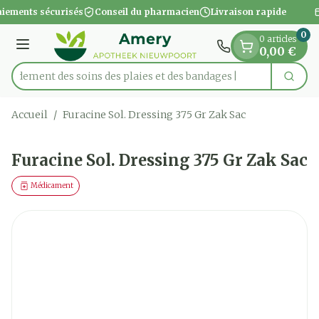
Diapositive 1 de 1
Aller au contenu
iements sécurisés
Conseil du pharmacien
Livraison rapide
0
0 articles
Menu
0,00 €
apidement des soins des plaies et des bandages
Cherc
Rechercher
Accueil
/
Furacine Sol. Dressing 375 Gr Zak Sac
Furacine Sol. Dressing 375 Gr Zak Sac
Médicament