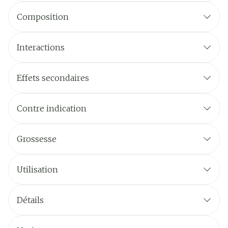
Composition
Interactions
Effets secondaires
QUELS SONT LES EFFETS INDESIRABLES
EVENTUELS
Contre indication
Grossesse
Utilisation
COMMENT UTILISER FURACINE
Détails
CNK
2504389