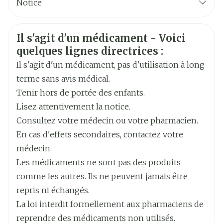
Notice
Fabricants
Français
Limacom
Allemand
Informations sur la sécurité
Il s'agit d'un médicament - Voici
Néerlandais
Marques
Furacine
quelques lignes directrices :
Il s'agit d'un médicament, pas d'utilisation à long
Largeur
144 mm
terme sans avis médical.
Tenir hors de portée des enfants.
Longueur
210 mm
Lisez attentivement la notice.
Consultez votre médecin ou votre pharmacien.
Profondeur
55 mm
En cas d'effets secondaires, contactez votre
médecin.
Température ambiante (15°C -
Les médicaments ne sont pas des produits
Préservation
25°C)
comme les autres. Ils ne peuvent jamais être
repris ni échangés.
La loi interdit formellement aux pharmaciens de
reprendre des médicaments non utilisés.