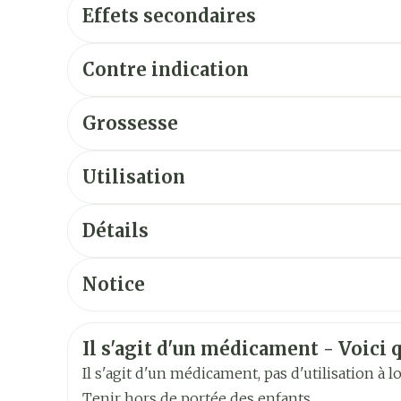
Effets secondaires
Quels sont les effets indésirables éventuels ?
Contre indication
Grossesse
Utilisation
Appliquer 3 fois par jour sur la zone cutanée l
Avant l'application de la crème, la zone cutan
Détails
CNK
1402270
Notice
Français
Français
Alleman
Fabricants
Leo Pharma NV
Informations sur la sécurité
Il s'agit d'un médicament - Voici q
Néerlandais
Marques
Leopharma
Il s'agit d'un médicament, pas d'utilisation à 
Tenir hors de portée des enfants.