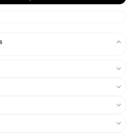
s
ite