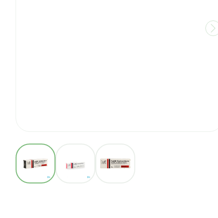
View larger image
View larger image
View larger image