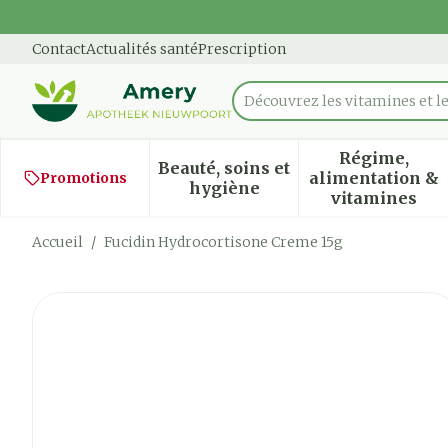
Aller au contenu
Diapositive 1 de 1
Contact
Actualités santé
Prescription
Découvrez les vitamines et le
Rechercher
Régime,
Beauté, soins et
alimentation &
Promotions
Afficher le sous-menu pour
Afficher
hygiène
vitamines
Accueil
/
Fucidin Hydrocortisone Creme 15g
Fucidin Hydrocortisone C