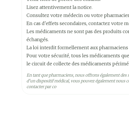
Largeur
43 mm
Lisez attentivement la notice.
Consultez votre médecin ou votre pharmacie
Longueur
143 mm
En cas d'effets secondaires, contactez votre m
Les médicaments ne sont pas des produits comm
Profondeur
30 mm
échangés.
La loi interdit formellement aux pharmaciens
Quantité Du
1
Pour votre sécurité, tous les médicaments que
Paquet
le circuit de collecte des médicaments périmé
Ingrédients
En tant que pharmaciens, nous offrons également des 
acide fusidique, hydroco
Actifs
d'un dispositif médical, vous pouvez également nous co
contacter par co
Préservation
Température ambiante (1