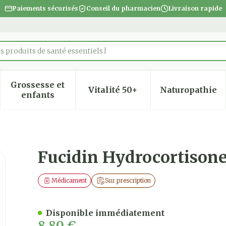
Paiements sécurisés
Conseil du pharmacien
Livraison rapide
s produits de santé essentiels
Grossesse et
Vitalité 50+
Naturopathie
 la catégorie Beauté, soins et hygiène
 le sous-menu pour la catégorie Régime, alimentatio
Afficher le sous-menu pour la catégorie Gro
Afficher le sous-menu pour
Afficher
enfants
reme 15g
Fucidin Hydrocortison
Médicament
Sur prescription
Disponible immédiatement
8,80 €