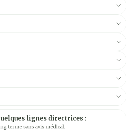
ésée
ée à traiter doit être soigneusement nettoyée
d
Allemand
Néerlandais
uelques lignes directrices :
long terme sans avis médical.