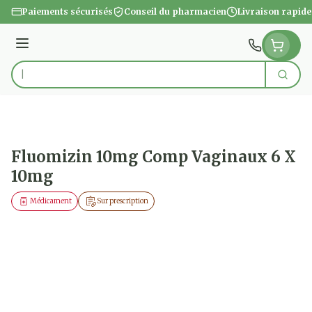
Aller au contenu
Paiements sécurisés
Conseil du pharmacien
Livraison rapide
Menu
Cherc
Rechercher
Fluomizin 10mg Comp Vaginaux 6 X
10mg
Médicament
Sur prescription