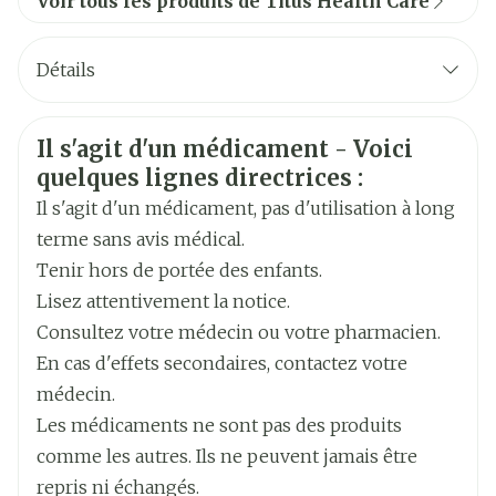
Voir tous les produits de Titus Health Care
Détails
CNK
4345328
Informations sur la sécurité
Il s'agit d'un médicament - Voici
quelques lignes directrices :
Marques
Titus Health Care
Il s'agit d'un médicament, pas d'utilisation à long
Largeur
63 mm
terme sans avis médical.
Tenir hors de portée des enfants.
Longueur
247 mm
Lisez attentivement la notice.
Consultez votre médecin ou votre pharmacien.
Profondeur
15 mm
En cas d'effets secondaires, contactez votre
médecin.
Ingrédients
Les médicaments ne sont pas des produits
pas de principes actifs
Actifs
comme les autres. Ils ne peuvent jamais être
repris ni échangés.