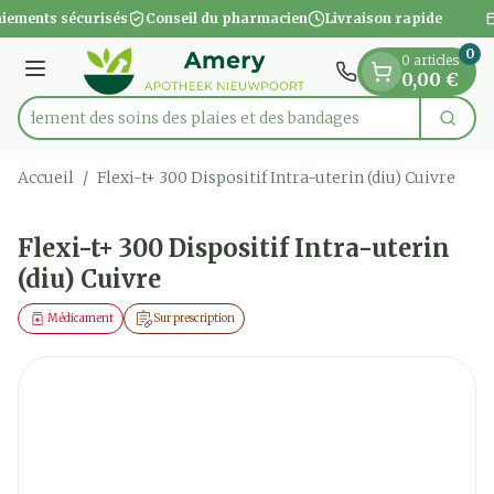
Diapositive 1 de 1
Aller au contenu
iements sécurisés
Conseil du pharmacien
Livraison rapide
0
0 articles
Menu
0,00 €
apidement des soins des plaies et des bandages
Cherc
Rechercher
Accueil
/
Flexi-t+ 300 Dispositif Intra-uterin (diu) Cuivre
Flexi-t+ 300 Dispositif Intra-uterin
(diu) Cuivre
Médicament
Sur prescription