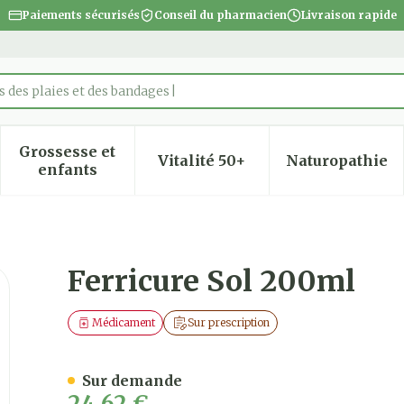
Paiements sécurisés
Conseil du pharmacien
Livraison rapide
 des plaies et des bandages
Grossesse et
Vitalité 50+
Naturopathie
 la catégorie Beauté, soins et hygiène
 le sous-menu pour la catégorie Régime, alimentatio
Afficher le sous-menu pour la catégorie Gro
Afficher le sous-menu pour
Afficher
enfants
Ferricure Sol 200ml
Médicament
Sur prescription
Sur demande
24,62 €