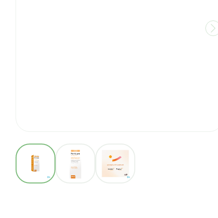
View larger image
View larger image
View larger image