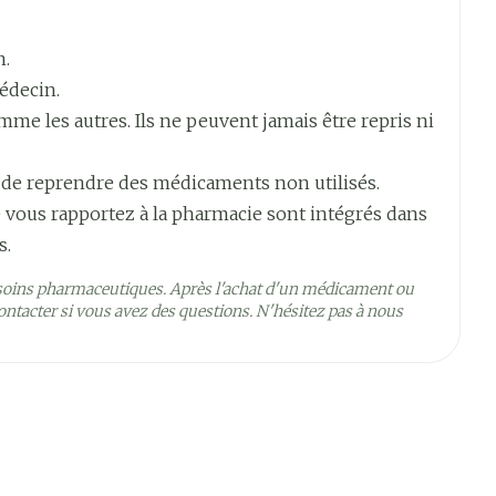
n.
½ heure avant le repas ou en dehors des repas
édecin.
e les autres. Ils ne peuvent jamais être repris ni
ns
 de reprendre des médicaments non utilisés.
 vous rapportez à la pharmacie sont intégrés dans
s.
soins pharmaceutiques. Après l'achat d'un médicament ou
ntacter si vous avez des questions. N'hésitez pas à nous
5°C - 25°C)