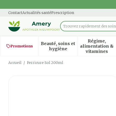
Aller au contenu
Diapositive 1 de 1
Contact
Actualités santé
Prescription
Trouvez rapidement des soins
Rechercher
Régime,
Beauté, soins et
alimentation &
Promotions
Afficher le sous-menu pour
Afficher
hygiène
vitamines
Accueil
/
Ferricure Sol 200ml
Ferricure Sol 200ml