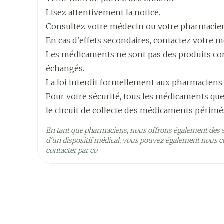
Allaitement: 10-15mg
Largeur
60 mm
Allaitement
Lisez attentivement la notice.
Consultez votre médecin ou votre pharmacie
A jeun pour une meilleure résorption du fer: 
Longueur
60 mm
En cas d'effets secondaires, contactez votre m
Agiter le flacon avant l'emploi
Enfants et adolescents
Les médicaments ne sont pas des produits comm
Profondeur
140 mm
Fertilité
échangés.
Ferricure avec des aliments et des boisso
La loi interdit formellement aux pharmaciens
Quantité Du
1
Pour votre sécurité, tous les médicaments que
Paquet
le circuit de collecte des médicaments périmé
Ingrédients
Grossesse, allaitement et fertilité
En tant que pharmaciens, nous offrons également des 
fer(III) polysaccharide
Actifs
d'un dispositif médical, vous pouvez également nous co
contacter par co
Préservation
Température ambiante (1