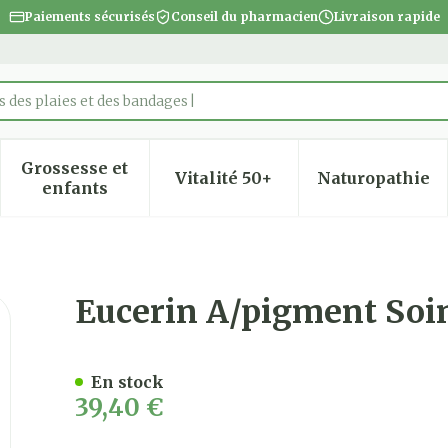
Paiements sécurisés
Conseil du pharmacien
Livraison rapide
 des plaies et des bandages
Grossesse et
Vitalité 50+
Naturopathie
 la catégorie Beauté, soins et hygiène
 le sous-menu pour la catégorie Régime, alimentatio
Afficher le sous-menu pour la catégorie Gro
Afficher le sous-menu pour
Afficher
enfants
uit 50ml
Eucerin A/pigment Soi
En stock
39,40 €