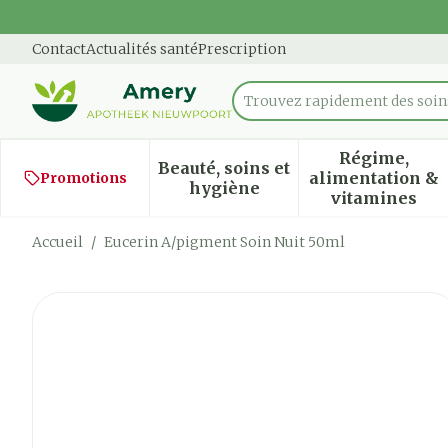
Aller au contenu
Diapositive 1 de 1
Contact
Actualités santé
Prescription
Trouvez rapidement des soins
Rechercher
Régime,
Beauté, soins et
alimentation &
Promotions
Afficher le sous-menu pour
Afficher
hygiène
vitamines
Accueil
/
Eucerin A/pigment Soin Nuit 50ml
Eucerin A/pigment Soin N