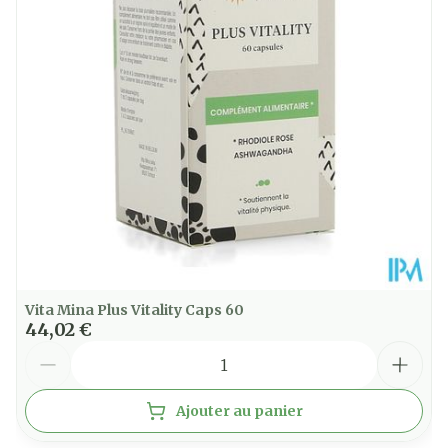
*En équivalent de plante sèche.
Quantité Du
250 ml
Paquet
Restrictions
Sans sucre
Alimentaires
Température ambiante (15°C
Préservation
- 25°C)
Vita Mina Plus Vitality Caps 60
Extraits d'origine française.
44,02 €
Quantité
Ajouter au panier