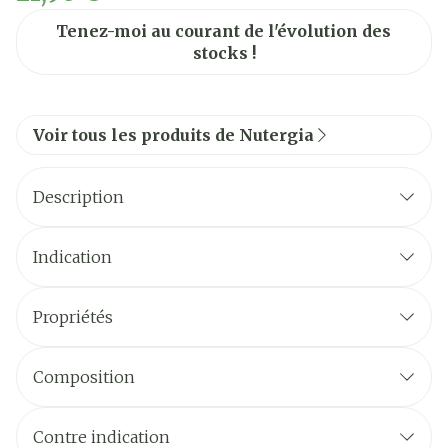
Tenez-moi au courant de l'évolution des
stocks !
Voir tous les produits de Nutergia
Description
contribue à
une bonne vision
Indication
une bonne circulation
Propriétés
sanguine dans les plus petits vaisseaux
sanguins.
Composition
* Analyses des produits finis. Mesures inférieures
Pour
Apports de
aux limites de détection.
Contre indication
20ml
référence