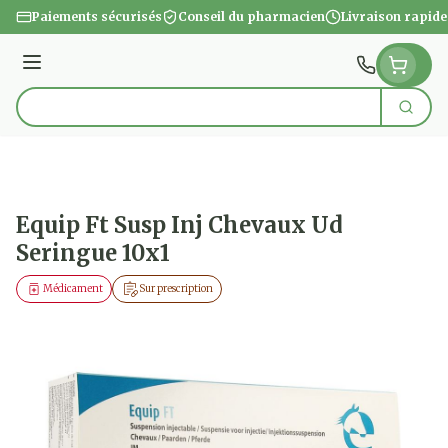
Aller au contenu
Paiements sécurisés
Conseil du pharmacien
Livraison rapide
Menu
Cherc
Rechercher
Equip Ft Susp Inj Chevaux Ud
Seringue 10x1
Médicament
Sur prescription