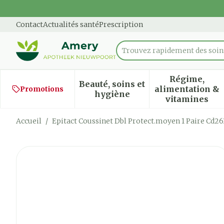
Aller au contenu
Diapositive 1 de 1
Contact
Actualités santé
Prescription
Trouvez rapidement des soins
Rechercher
Régime,
Beauté, soins et
alimentation &
Promotions
Afficher le sous-menu pour
Afficher
hygiène
vitamines
Accueil
/
Epitact Coussinet Dbl Protect.moyen 1 Paire Cd26
Epitact Coussinet Dbl Pro