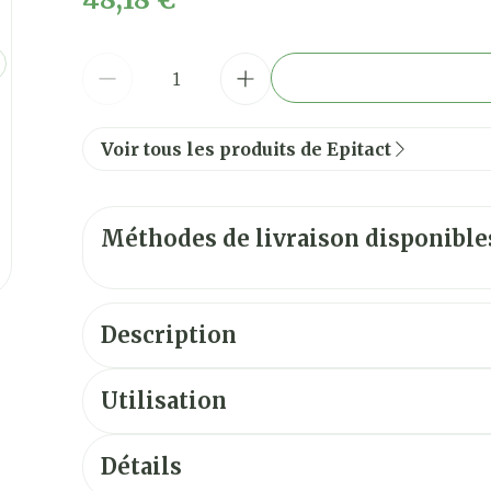
Quantité
Voir tous les produits de Epitact
Méthodes de livraison disponible
Description
oignon
douleurs plantaire
Utilisation
Les porter à même la peau.
La partie imprimée du tissu doit être en contac
Détails