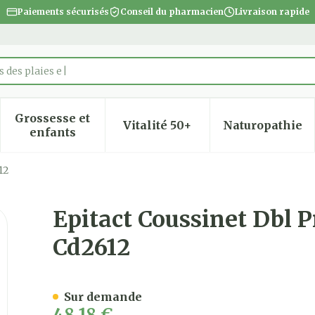
Paiements sécurisés
Conseil du pharmacien
Livraison rapide
 des plaies et des bandages
Grossesse et
Vitalité 50+
Naturopathie
 la catégorie Beauté, soins et hygiène
 le sous-menu pour la catégorie Régime, alimentatio
Afficher le sous-menu pour la catégorie Gro
Afficher le sous-menu pour
Afficher
enfants
12
tect.moyen 1 Paire Cd2612
Epitact Coussinet Dbl P
Cd2612
Sur demande
48,18 €