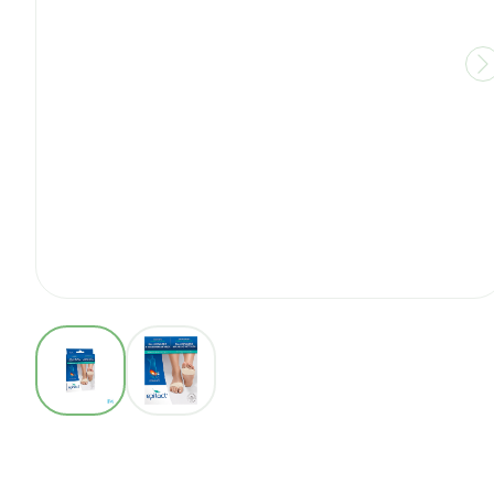
View larger image
View larger image