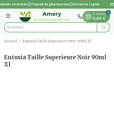
Diapositive 1 de 1
Aller au contenu
ements sécurisés
Conseil du pharmacien
Livraison rapide
0
0 articles
Menu
0,00 €
Cherc
Rechercher
Accueil
/
Entusia Taille Superieure Noir 90ml Xl
Entusia Taille Superieure Noir 90ml
Xl