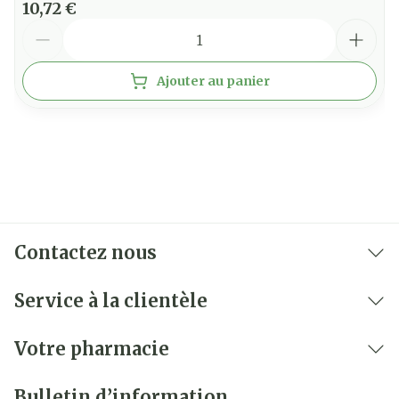
10,72 €
minutes (peignage compris)
Quantité
Ajouter au panier
RISQUE D'INFLAMMABILITÉ
Effets indésirables éventuels
Ne pas utiliser un sèche-cheveux
Contactez nous
Service à la clientèle
Votre pharmacie
Bulletin d’information