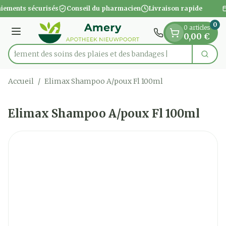
Diapositive 1 de 1
Aller au contenu
iements sécurisés
Conseil du pharmacien
Livraison rapide
0
0 articles
Menu
0,00 €
apidement des soins des plaies et des bandages
Cherc
Rechercher
Accueil
/
Elimax Shampoo A/poux Fl 100ml
Elimax Shampoo A/poux Fl 100ml