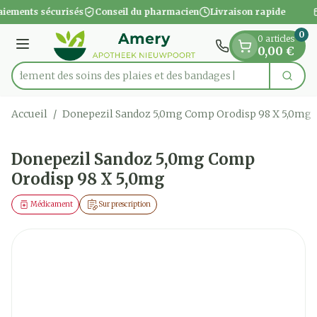
Diapositive 1 de 1
Aller au contenu
iements sécurisés
Conseil du pharmacien
Livraison rapide
0
0 articles
Menu
0,00 €
apidement des soins des plaies et des bandages
Cherc
Rechercher
Accueil
/
Donepezil Sandoz 5,0mg Comp Orodisp 98 X 5,0mg
Donepezil Sandoz 5,0mg Comp
Orodisp 98 X 5,0mg
Médicament
Sur prescription