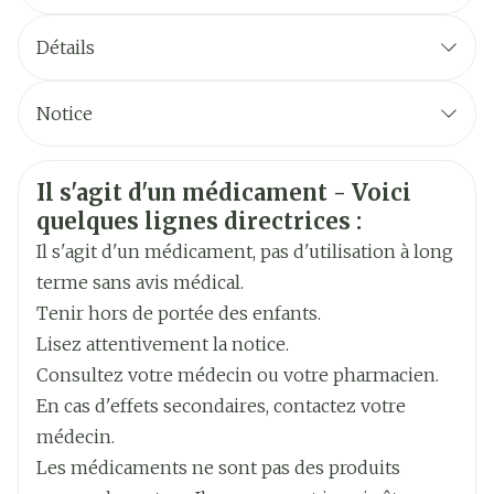
Posologie initiale: 5 mg par jour pendant min. 1
Détails
mois
CNK
2872646
Posologie maximale: 10 mg par jour
Notice
Avaler le soir, juste avant le coucher
Fabricants
Français
Sandoz
Allemand
Poser le comprimé sur la langue et le laisser se
Informations sur la sécurité
Il s'agit d'un médicament - Voici
Néerlandais
Marques
Sandoz
désintégrer avant de l'avaler, avec ou sans eau
quelques lignes directrices :
Il s'agit d'un médicament, pas d'utilisation à long
Largeur
91 mm
terme sans avis médical.
Tenir hors de portée des enfants.
Longueur
105 mm
Lisez attentivement la notice.
Consultez votre médecin ou votre pharmacien.
Profondeur
48 mm
En cas d'effets secondaires, contactez votre
médecin.
Quantité Du
98
Les médicaments ne sont pas des produits
Paquet