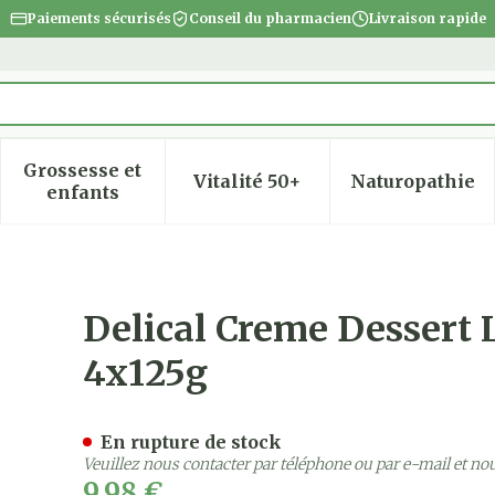
Paiements sécurisés
Conseil du pharmacien
Livraison rapide
Grossesse et
Vitalité 50+
Naturopathie
 la catégorie Beauté, soins et hygiène
 le sous-menu pour la catégorie Régime, alimentatio
Afficher le sous-menu pour la catégorie Gro
Afficher le sous-menu pour
Afficher
enfants
Floridine Abricot 4x125g
Delical Creme Dessert L
4x125g
En rupture de stock
Veuillez nous contacter par téléphone ou par e-mail et no
9,98 €