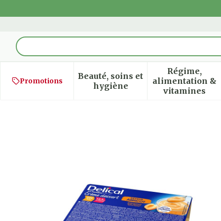
Aller au contenu
Rechercher
Régime,
Beauté, soins et
alimentation &
Promotions
Afficher le sous-menu pour
Afficher
hygiène
vitamines
Delical Creme Dessert La 