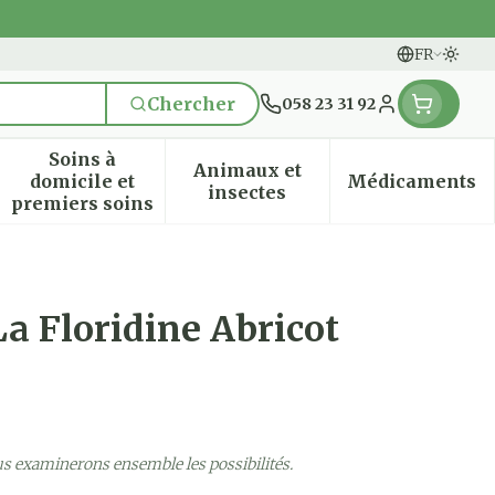
FR
Passe
Langues
Chercher
058 23 31 92
Menu client
Soins à
Animaux et
domicile et
Médicaments
n & vitamines
ssesse et enfants
 la catégorie Vitalité 50+
 le sous-menu pour la catégorie Naturopathie
Afficher le sous-menu pour la catégorie Soi
Afficher le sous-menu pou
Afficher
insectes
premiers soins
a Floridine Abricot
us examinerons ensemble les possibilités.