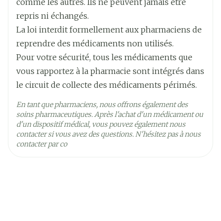
champignons.
ou artérielle ou en cas d'intervention appelée "
comme les autres. Ils ne peuvent jamais être
si vous prenez de la ciclosporine par voie orale,
ablation par cathéter de la fibrillation atriale "
repris ni échangés.
Température ambiante (15°C -
un médicament destiné à prévenir le rejet
Préservation
visant à faire revenir le rythme cardiaque à la
La loi interdit formellement aux pharmaciens de
25°C)
d'organe après une transplantation.
normale.
reprendre des médicaments non utilisés.
si vous prenez de la dronédarone, un
médicament destiné à traiter les battements
si le fonctionnement de votre foie est
Pour votre sécurité, tous les médicaments que
anormaux du cœur.
sévèrement diminué ou si vous avez une
vous rapportez à la pharmacie sont intégrés dans
maladie du foie potentiellement mortelle.
le circuit de collecte des médicaments périmés.
si vous prenez du kétoconazole ou de
En tant que pharmaciens, nous offrons également des
l'itraconazole par voie orale, des médicaments
soins pharmaceutiques. Après l'achat d'un médicament ou
d'un dispositif médical, vous pouvez également nous
destinés à traiter les infections dues aux
contacter si vous avez des questions. N'hésitez pas à nous
champignons.
contacter par co
si vous prenez de la ciclosporine par voie orale,
un médicament destiné à prévenir le rejet
d'organe après une transplantation.
si vous prenez de la dronédarone, un
médicament destiné à traiter les battements