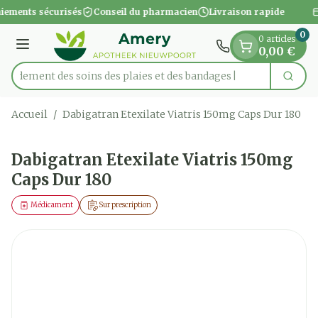
Diapositive 1 de 1
Aller au contenu
iements sécurisés
Conseil du pharmacien
Livraison rapide
0
0 articles
Menu
0,00 €
apidement des soins des plaies et des bandages
Cherc
Rechercher
Accueil
/
Dabigatran Etexilate Viatris 150mg Caps Dur 180
Dabigatran Etexilate Viatris 150mg
Caps Dur 180
Médicament
Sur prescription