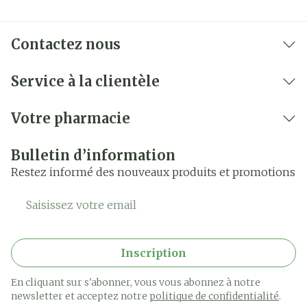
anormaux du cœur.
si vous prenez un médicament associant
glécaprévir et pibrentasvir, un antiviral utilisé
Contactez nous
pour traiter l'hépatite C.
si vous avez une valve cardiaque artificielle
Service à la clientèle
nécessitant un traitement anticoagulant
Votre pharmacie
permanent.
Bulletin d’information
Restez informé des nouveaux produits et promotions
Adresse mail
Inscription
En cliquant sur s'abonner, vous vous abonnez à notre
newsletter et acceptez notre
politique de confidentialité
.