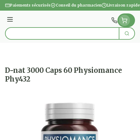
Aller au contenu
Paiements sécurisés
Conseil du pharmacien
Livraison rapide
Menu
Cherc
Rechercher
D-nat 3000 Caps 60 Physiomance
Phy432