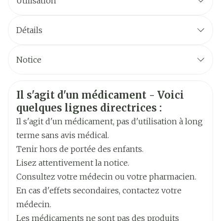
Utilisation
Posologie pour chaque espèce, voies et mode
d'administration
Détails
CNK
1403294
Notice
Fabricants
Français
Zoetis Belgium
Allemand
Informations sur la sécurité
Il s'agit d'un médicament - Voici
Néerlandais
Largeur
190 mm
quelques lignes directrices :
Il s'agit d'un médicament, pas d'utilisation à long
Longueur
310 mm
terme sans avis médical.
Tenir hors de portée des enfants.
Profondeur
95 mm
Lisez attentivement la notice.
Indications nécessaires à une administration
Consultez votre médecin ou votre pharmacien.
correcte
Température ambiante (15°C -
En cas d'effets secondaires, contactez votre
Préservation
25°C)
médecin.
Les médicaments ne sont pas des produits