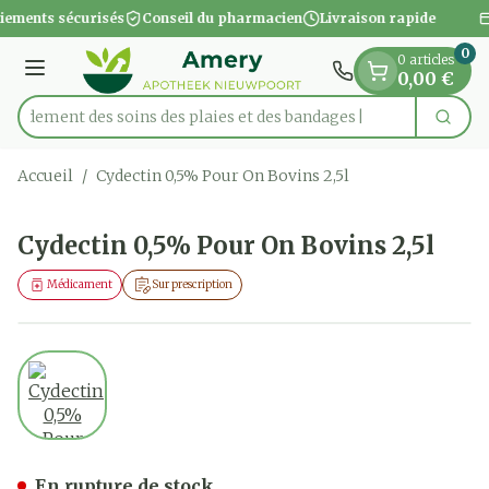
Diapositive 1 de 1
Aller au contenu
iements sécurisés
Conseil du pharmacien
Livraison rapide
0
0 articles
Menu
0,00 €
apidement des soins des plaies et des bandages
Cherc
Rechercher
Accueil
/
Cydectin 0,5% Pour On Bovins 2,5l
Cydectin 0,5% Pour On Bovins 2,5l
Médicament
Sur prescription
View larger image
Cydectin 0,5% Pour On Bovi
En rupture de stock