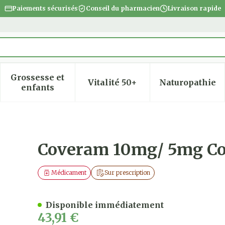
Paiements sécurisés
Conseil du pharmacien
Livraison rapide
Grossesse et
Vitalité 50+
Naturopathie
 la catégorie Beauté, soins et hygiène
 le sous-menu pour la catégorie Régime, alimentatio
Afficher le sous-menu pour la catégorie Gro
Afficher le sous-menu pour
Afficher
enfants
p 90
Coveram 10mg/ 5mg C
Médicament
Sur prescription
Disponible immédiatement
43,91 €