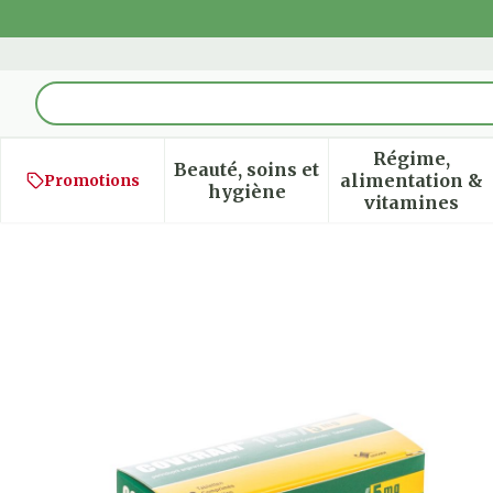
Aller au contenu
Rechercher
Régime,
Beauté, soins et
alimentation &
Promotions
Afficher le sous-menu pour
Afficher
hygiène
vitamines
Coveram 10mg/ 5mg Com