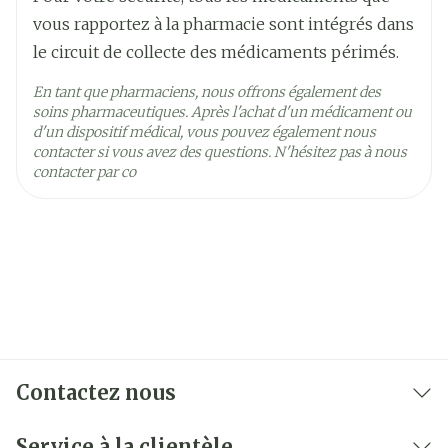
immédiates après l'injection) Certaines
vous rapportez à la pharmacie sont intégrés dans
personnes peuvent développer un ou plusieurs
le circuit de collecte des médicaments périmés.
des symptômes suivants dans les minutes
En tant que pharmaciens, nous offrons également des
suivant l'injection de Copaxone. Ces symptômes
soins pharmaceutiques. Après l'achat d'un médicament ou
ne causent normalement aucun problème et
d'un dispositif médical, vous pouvez également nous
contacter si vous avez des questions. N'hésitez pas à nous
disparaissent habituellement dans la demi-
contacter par co
heure. Néanmoins, si les symptômes suivants
durent plus de 30 minutes, informez-en
immédiatement votre médecin ou rendez-vous
au service d'urgences de l'hôpital le plus proche :
• rougeur du thorax ou du visage (vasodilatation)
• essoufflement (dyspnée) • douleur thoracique •
battements de cœur très forts et rapides
(palpitations, tachycardie). Troubles hépatiques
Contactez nous
Des troubles hépatiques ou une aggravation des
troubles hépatiques, y compris une insuffisance
Service à la clientèle