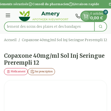
Diapositive 1 de 1
Aller au contenu
iements sécurisés
Conseil du pharmacien
Livraison rapide
0
0 articles
Menu
0,00 €
apidement des soins des plaies et des bandages
Cherc
Rechercher
Accueil
/
Copaxone 40mg/ml Sol Inj Seringue Prerempli 12
Copaxone 40mg/ml Sol Inj Seringue
Prerempli 12
Médicament
Sur prescription