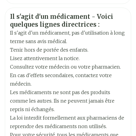
traitement par Copaxone, même si les
Fabricants
Français
Teva Belgium
Français
Allemand
précédentes administrations n'ont pas entraîné
Informations sur la sécurité
Il s'agit d'un médicament - Voici
Allemand
Néerlandais
Marques
Teva
de réaction allergique. Arrêtez d'utiliser
quelques lignes directrices :
Copaxone et contactez immédiatement votre
Néerlandais
Il s'agit d'un médicament, pas d'utilisation à long
Largeur
78 mm
médecin ou rendez-vous au service d'urgences
terme sans avis médical.
de l'hôpital le plus proche, si vous remarquez la
Tenir hors de portée des enfants.
Longueur
165 mm
survenue soudaine de l'un des effets indésirables
Lisez attentivement la notice.
suivants : • éruption cutanée étendue (taches
Consultez votre médecin ou votre pharmacien.
Profondeur
68 mm
rouges ou urticaire) • gonflement des paupières,
En cas d'effets secondaires, contactez votre
du visage, des lèvres, de la bouche, de la gorge ou
médecin.
Quantité Du
de la langue • essoufflement brutal,
12
Les médicaments ne sont pas des produits
Paquet
essoufflement soudain ou respiration sifflante •
comme les autres. Ils ne peuvent jamais être
convulsions (crises) • difficultés à avaler ou à
repris ni échangés.
Ingrédients
glatiramère acétate
parler • syncope, étourdissement ou
Actifs
La loi interdit formellement aux pharmaciens de
évanouissement • état de choc. Autres réactions
reprendre des médicaments non utilisés.
pouvant survenir après l'injection (réactions
Préservation
Réfrigérateur (2°C - 8°C)
Pour votre sécurité, tous les médicaments que