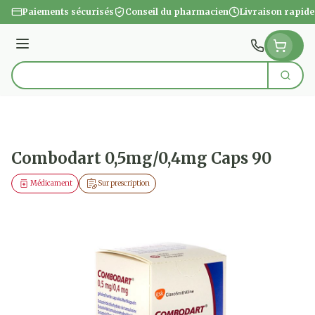
Aller au contenu
Paiements sécurisés
Conseil du pharmacien
Livraison rapide
Menu
Cherc
Rechercher
Combodart 0,5mg/0,4mg Caps 90
Médicament
Sur prescription