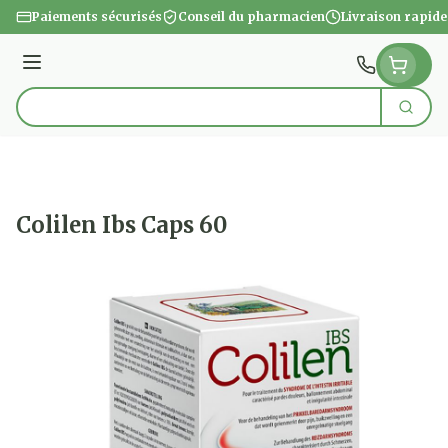
Aller au contenu
Paiements sécurisés
Conseil du pharmacien
Livraison rapide
Menu
Cherc
Rechercher
Colilen Ibs Caps 60