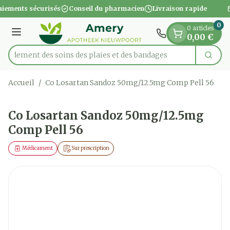
Diapositive 1 de 1
Aller au contenu
iements sécurisés
Conseil du pharmacien
Livraison rapide
0
0 articles
Menu
0,00 €
apidement des soins des plaies et des bandages
Cherc
Rechercher
Accueil
/
Co Losartan Sandoz 50mg/12.5mg Comp Pell 56
Co Losartan Sandoz 50mg/12.5mg
Comp Pell 56
Médicament
Sur prescription