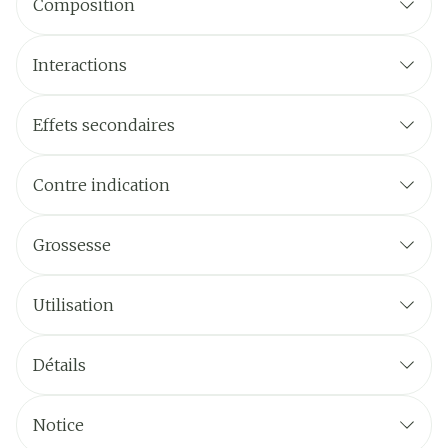
Composition
Interactions
Effets secondaires
Contre indication
Grossesse
Utilisation
Posologie habituelle: 1 comprimé /jour
Détails
Posologie max.: 2 comprimés 1 x /jour
CNK
2631331
Notice
Avec ou sans nourriture