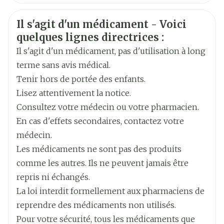
Avaler le(s) comprimé(s) avec un verre d'eau
Fabricants
Français
Sandoz
Allemand
Informations sur la sécurité
Il s'agit d'un médicament - Voici
Néerlandais
Marques
Sandoz
quelques lignes directrices :
Il s'agit d'un médicament, pas d'utilisation à long
Largeur
68 mm
terme sans avis médical.
Tenir hors de portée des enfants.
Longueur
107 mm
Lisez attentivement la notice.
Consultez votre médecin ou votre pharmacien.
Profondeur
48 mm
En cas d'effets secondaires, contactez votre
médecin.
Quantité Du
56
Les médicaments ne sont pas des produits
Paquet
comme les autres. Ils ne peuvent jamais être
repris ni échangés.
hydrochlorothiazide, losartan
Ingrédients
Actifs
La loi interdit formellement aux pharmaciens de
potassium
reprendre des médicaments non utilisés.
Température ambiante (15°C -
Pour votre sécurité, tous les médicaments que