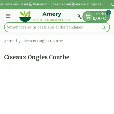
Diapositive 1 de 1
Aller au contenu
iements sécurisés
Conseil du pharmacien
Livraison rapide
0
0 articles
Menu
0,00 €
apidement des soins des plaies et des bandages
Cherc
Rechercher
Accueil
/
Ciseaux Ongles Courbe
Ciseaux Ongles Courbe