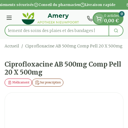
Diapositive 1 de 1
Aller au contenu
iements sécurisés
Conseil du pharmacien
Livraison rapide
0
0 articles
Menu
0,00 €
apidement des soins des plaies et des bandages
Cherc
Rechercher
Accueil
/
Ciprofloxacine AB 500mg Comp Pell 20 X 500mg
Ciprofloxacine AB 500mg Comp Pell
20 X 500mg
Médicament
Sur prescription