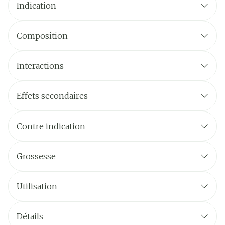
Indication
Composition
Interactions
Effets secondaires
QUELS SONT LES EFFETS INDÉSIRABLES
ÉVENTUELS ?
Contre indication
Grossesse
Utilisation
Détails