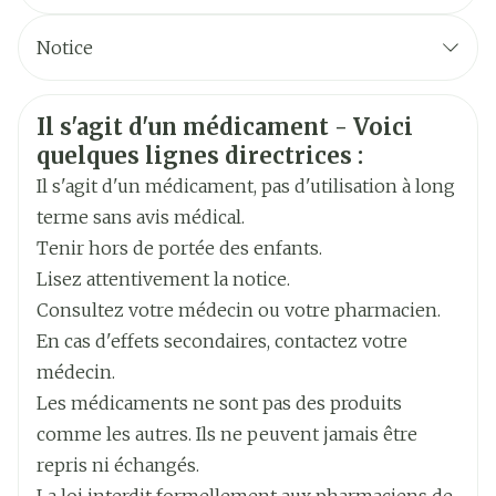
CNK
3531720
Notice
Fabricants
Français
Aurobindo
Allemand
Informations sur la sécurité
Il s'agit d'un médicament - Voici
Néerlandais
Marques
Aurobindo
quelques lignes directrices :
Il s'agit d'un médicament, pas d'utilisation à long
Largeur
65 mm
terme sans avis médical.
Tenir hors de portée des enfants.
Longueur
90 mm
Lisez attentivement la notice.
Consultez votre médecin ou votre pharmacien.
Profondeur
30 mm
En cas d'effets secondaires, contactez votre
médecin.
Ingrédients
ciprofloxacine chlorhydrate
Les médicaments ne sont pas des produits
Actifs
comme les autres. Ils ne peuvent jamais être
repris ni échangés.
Température ambiante (15°C -
Préservation