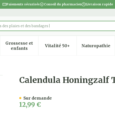
Paiements sécurisés
Conseil du pharmacien
Livraison rapide
 des plaies et des bandages
Grossesse et
Vitalité 50+
Naturopathie
 la catégorie Beauté, soins et hygiène
 le sous-menu pour la catégorie Régime, alimentatio
Afficher le sous-menu pour la catégorie Gro
Afficher le sous-menu pour
Afficher
enfants
be 60ml
Calendula Honingzalf 
Sur demande
12,99 €