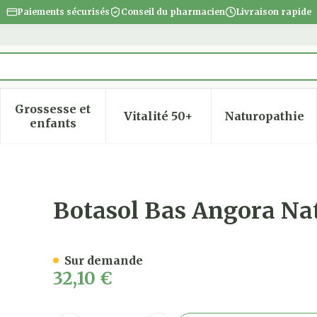
Paiements sécurisés
Conseil du pharmacien
Livraison rapide
Grossesse et
Vitalité 50+
Naturopathie
 la catégorie Beauté, soins et hygiène
 le sous-menu pour la catégorie Régime, alimentatio
Afficher le sous-menu pour la catégorie Gro
Afficher le sous-menu pour
Afficher
enfants
 43-46
Botasol Bas Angora Na
Sur demande
32,10 €