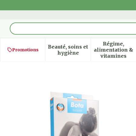
Aller au contenu
Rechercher
Régime,
Beauté, soins et
alimentation &
Promotions
Afficher le sous-menu pour
Afficher
hygiène
vitamines
Botasol Bas Angora Natur