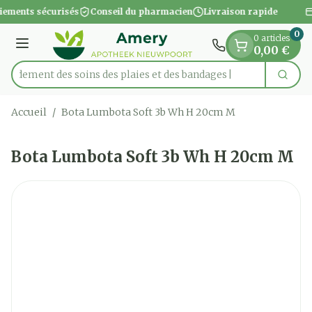
Diapositive 1 de 1
Aller au contenu
iements sécurisés
Conseil du pharmacien
Livraison rapide
0
0 articles
Menu
0,00 €
apidement des soins des plaies et des bandages
Cherc
Rechercher
Accueil
/
Bota Lumbota Soft 3b Wh H 20cm M
Bota Lumbota Soft 3b Wh H 20cm M