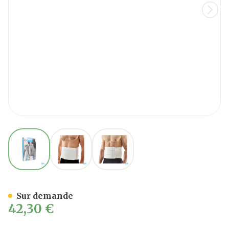
View larger image
View larger image
View larger image
Bota Lumbota Soft 3b Wh
Sur demande
42,30 €