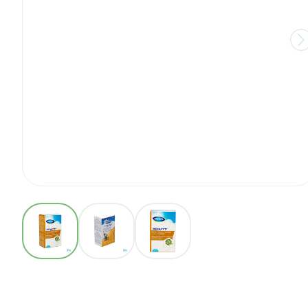
View larger image
View larger image
View larger image