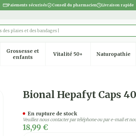
Paiements sécurisés
Conseil du pharmacien
Livraison rapide
 des plaies et des bandages
Grossesse et
Vitalité 50+
Naturopathie
 la catégorie Beauté, soins et hygiène
 le sous-menu pour la catégorie Régime, alimentatio
Afficher le sous-menu pour la catégorie Gro
Afficher le sous-menu pour
Afficher
enfants
Bional Hepafyt Caps 4
En rupture de stock
Veuillez nous contacter par téléphone ou par e-mail et no
18,99 €