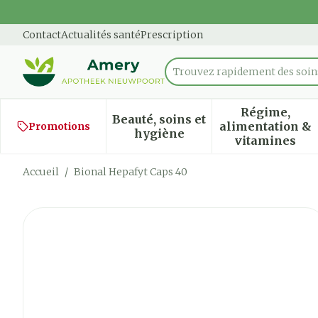
Aller au contenu
Diapositive 1 de 1
Contact
Actualités santé
Prescription
Trouvez rapidement des soins
Rechercher
Régime,
Beauté, soins et
alimentation &
Promotions
Afficher le sous-menu pour
Afficher
hygiène
vitamines
Accueil
/
Bional Hepafyt Caps 40
Bional Hepafyt Caps 40