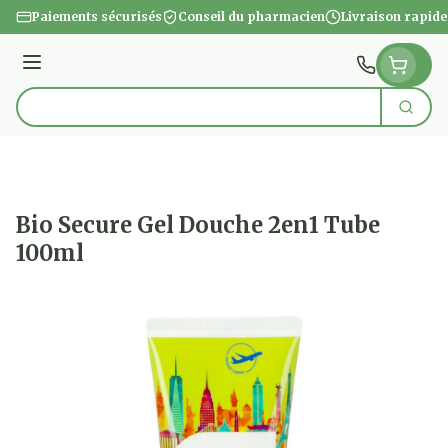
Aller au contenu
Paiements sécurisés
Conseil du pharmacien
Livraison rapide
Menu
Cherc
Rechercher
Bio Secure Gel Douche 2en1 Tube
100ml