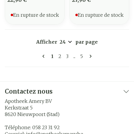
En rupture de stock
En rupture de stock
Afficher
par page
Pages
Vous lisez actuellement la page
Page
Page
Page
1
2
3
...
5
Contactez nous
Apotheek Amery BV
Kerkstraat 5
8620
Nieuwpoort (Stad)
Téléphone:
058 23 31 92