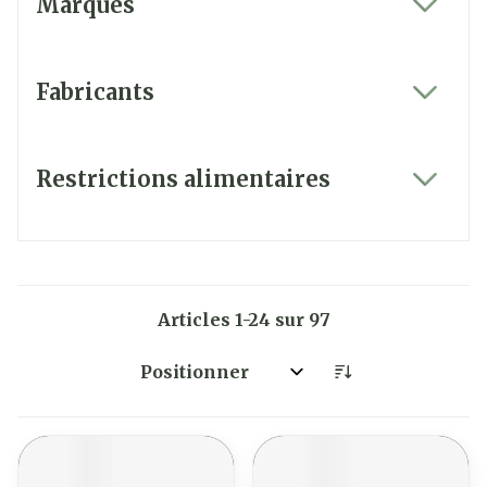
Marques
filter
Fabricants
filter
Restrictions alimentaires
filter
Articles
1
-
24
sur
97
Trier par: