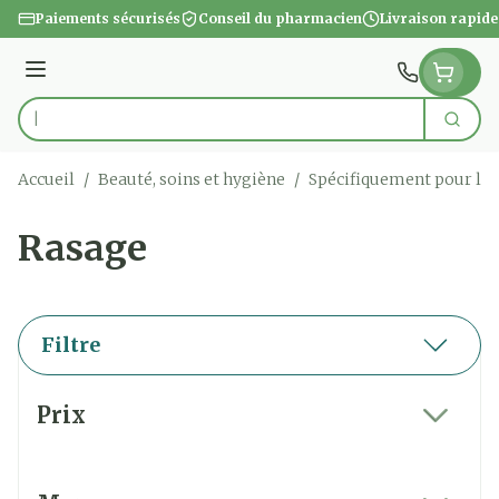
Aller au contenu
Paiements sécurisés
Conseil du pharmacien
Livraison rapide
Menu
Cherc
Rechercher
Accueil
/
Beauté, soins et hygiène
/
Spécifiquement pour l
Rasage
Filtre
Passer à la liste des produits
Prix
filter