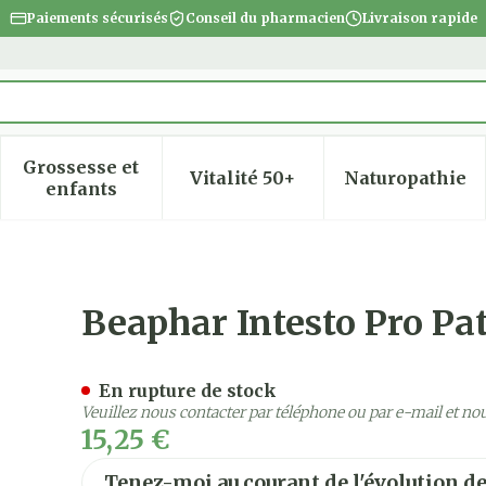
Paiements sécurisés
Conseil du pharmacien
Livraison rapide
Grossesse et
Vitalité 50+
Naturopathie
 la catégorie Beauté, soins et hygiène
 le sous-menu pour la catégorie Régime, alimentatio
Afficher le sous-menu pour la catégorie Gro
Afficher le sous-menu pour
Afficher
enfants
 Chien-chat >15kg 20ml
Beaphar Intesto Pro Pa
En rupture de stock
Veuillez nous contacter par téléphone ou par e-mail et no
15,25 €
Tenez-moi au courant de l'évolution de