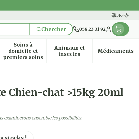
FR
Passe
Langues
Chercher
058 23 31 92
Menu client
Soins à
Animaux et
domicile et
Médicaments
n & vitamines
ssesse et enfants
 la catégorie Vitalité 50+
 le sous-menu pour la catégorie Naturopathie
Afficher le sous-menu pour la catégorie Soi
Afficher le sous-menu pou
Afficher
insectes
premiers soins
te Chien-chat >15kg 20ml
us examinerons ensemble les possibilités.
s stocks !