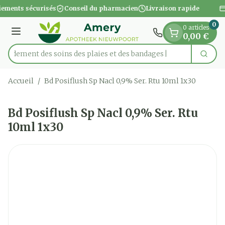
Diapositive 1 de 1
Aller au contenu
ements sécurisés
Conseil du pharmacien
Livraison rapide
0
0 articles
Menu
0,00 €
apidement des soins des plaies et des bandages
Cherc
Rechercher
Accueil
/
Bd Posiflush Sp Nacl 0,9% Ser. Rtu 10ml 1x30
Bd Posiflush Sp Nacl 0,9% Ser. Rtu
10ml 1x30