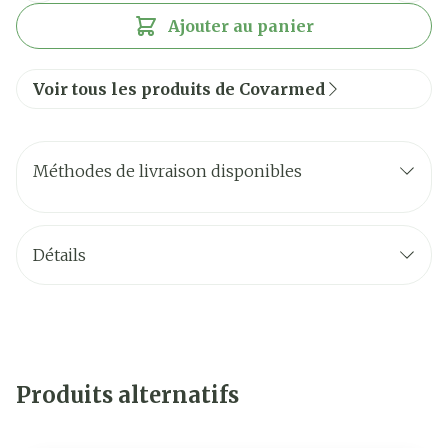
Ajouter au panier
Voir tous les produits de Covarmed
Méthodes de livraison disponibles
Détails
Produits alternatifs
Il est possible de naviguer entre les éléments du carrouse
Appuyer sur pour sauter le carrousel
Appuyez sur cette touche pour accéder à la navigat