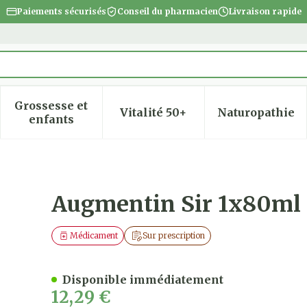
Paiements sécurisés
Conseil du pharmacien
Livraison rapide
Grossesse et
Vitalité 50+
Naturopathie
 la catégorie Beauté, soins et hygiène
 le sous-menu pour la catégorie Régime, alimentatio
Afficher le sous-menu pour la catégorie Gro
Afficher le sous-menu pour
Afficher
enfants
50mg-62,50mg
Augmentin Sir 1x80m
Médicament
Sur prescription
Disponible immédiatement
12,29 €