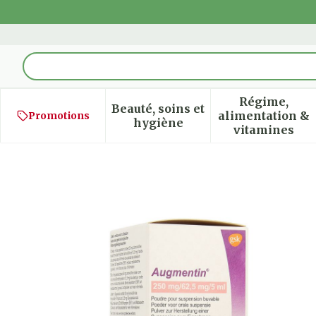
Aller au contenu
Rechercher
Régime,
Beauté, soins et
alimentation &
Promotions
Afficher le sous-menu pour
Afficher
hygiène
vitamines
Augmentin Sir 1x80ml 2