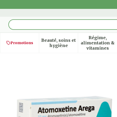
Aller au contenu
Rechercher
Régime,
Beauté, soins et
alimentation &
Promotions
Afficher le sous-menu pour
Afficher
hygiène
vitamines
Atomoxetine Arega 10mg C