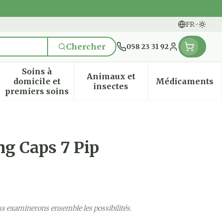
FR
Passe
Langues
Chercher
058 23 31 92
Menu client
Soins à
Animaux et
domicile et
Médicaments
n & vitamines
ssesse et enfants
 la catégorie Vitalité 50+
 le sous-menu pour la catégorie Naturopathie
Afficher le sous-menu pour la catégorie Soi
Afficher le sous-menu pou
Afficher
insectes
premiers soins
g Caps 7 Pip
us examinerons ensemble les possibilités.