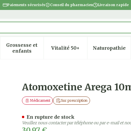
Paiements sécurisés
Conseil du pharmacien
Livraison rapide
Grossesse et
Vitalité 50+
Naturopathie
 la catégorie Beauté, soins et hygiène
 le sous-menu pour la catégorie Régime, alimentatio
Afficher le sous-menu pour la catégorie Gro
Afficher le sous-menu pour
Afficher
enfants
aps 7 Pip
Atomoxetine Arega 10m
Médicament
Sur prescription
En rupture de stock
Veuillez nous contacter par téléphone ou par e-mail et no
30,97 €