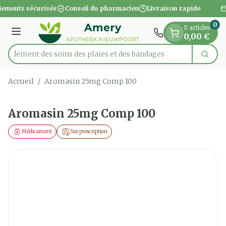
Diapositive 1 de 1
Aller au contenu
iements sécurisés
Conseil du pharmacien
Livraison rapide
0
0 articles
Menu
0,00 €
apidement des soins des plaies et des bandages
Cherc
Rechercher
Accueil
/
Aromasin 25mg Comp 100
Aromasin 25mg Comp 100
Médicament
Sur prescription