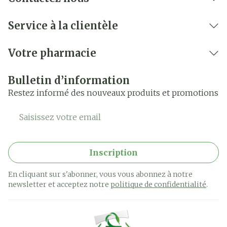
Éruptions cutanées, éruptions urticariennes et
démangeaisons
Service à la clientèle
Amincissement des os susceptible d'en
diminuer la solidité (ostéoporose), qui peut
Votre pharmacie
entraîner des fractures osseuses (cassures ou
fêlures) dans certains cas
Bulletin d’information
Mains et pieds enflés
Restez informé des nouveaux produits et promotions
Diminution du nombre de plaquettes dans le
Adresse mail
sang
Sensation de faiblesse
Inscription
Hypersensibilité
En cliquant sur s'abonner, vous vous abonnez à notre
newsletter et acceptez notre
politique de confidentialité
.
Apparition de petites ampoules sur une zone de
la peau en cas de rash
Somnolence