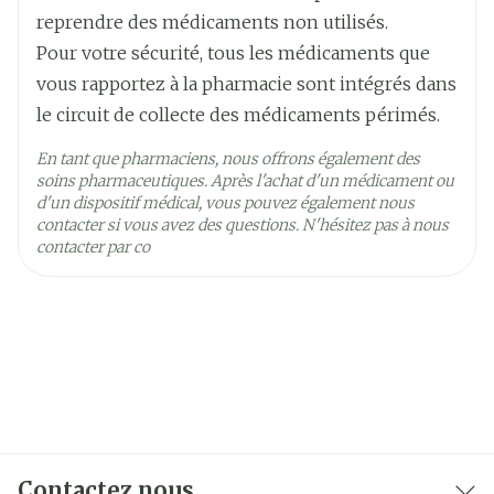
25°C)
Augmentation de la transpiration
reprendre des médicaments non utilisés.
Douleurs musculaires et articulaires (y compris
Pour votre sécurité, tous les médicaments que
arthrose, douleurs dorsales, arthrite et raideurs
vous rapportez à la pharmacie sont intégrés dans
articulaires)
le circuit de collecte des médicaments périmés.
Fatigue
En tant que pharmaciens, nous offrons également des
Réduction de nombre de globules blancs
soins pharmaceutiques. Après l'achat d'un médicament ou
Douleur abdominale
d'un dispositif médical, vous pouvez également nous
contacter si vous avez des questions. N'hésitez pas à nous
contacter par co
Perte d'appétit
Syndrome du canal carpien (une combinaison de
fourmillements, d'engourdissement et de
douleur touchant toute la main à l'exception du
petit doigt) ou picotements de la peau
Vomissements (se sentir malade), constipation,
indigestion, diarrhée
Perte de cheveux
Contactez nous