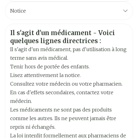
CNK
1537380
cancer du sein à un stade précoce, sauf si la
Notice
tumeur progresse
Fabricants
Français
Pfizer
Français
Allemand
Chez les patientes atteintes d'un cancer du sein à
Informations sur la sécurité
un stade avancé, jusqu'à l'apparition de signes
Il s'agit d'un médicament - Voici
Allemand
Néerlandais
Largeur
55 mm
quelques lignes directrices :
évidents de progression de la tumeur
Néerlandais
Il s'agit d'un médicament, pas d'utilisation à long
Longueur
88 mm
Après un repas
terme sans avis médical.
Tenir hors de portée des enfants.
Profondeur
30 mm
Lisez attentivement la notice.
Consultez votre médecin ou votre pharmacien.
Quantité Du
Dépression
100
En cas d'effets secondaires, contactez votre
Paquet
Difficultés à dormir
médecin.
Maux de tête
Les médicaments ne sont pas des produits
Ingrédients
exémestane
Bouffées de chaleur
Actifs
comme les autres. Ils ne peuvent jamais être
Nausées
repris ni échangés.
Vertiges
Température ambiante (15°C -
La loi interdit formellement aux pharmaciens de
Préservation