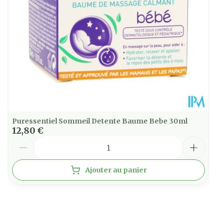
Extrait de lavande obtenu à partir de:
- Fleur de Lavande
Restrictions
Sans conservateurs
Alimentaires
Température ambiante (15°C
Préservation
- 25°C)
Puressentiel Sommeil Detente Baume Bebe 30ml
12,80 €
Quantité
Ajouter au panier