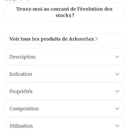
Tenez-moi au courant de l'évolution des
stocks !
Voir tous les produits de Arkorelax
Description
Votre enfant est-il parfois agité le soir et a-t-
il des difficultés à s'endormir?
Indication
ARKORELAX® SLAAP JR BIO
Propriétés
Composition
ARKORELAX® SLAAP JR BIO
Utilisation