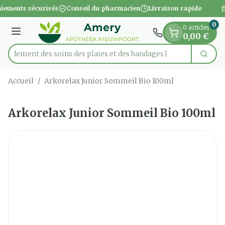
Diapositive 1 de 1
Aller au contenu
iements sécurisés
Conseil du pharmacien
Livraison rapide
0
0 articles
Menu
0,00 €
apidement des soins des plaies et des bandages
Cherc
Rechercher
Accueil
/
Arkorelax Junior Sommeil Bio 100ml
Arkorelax Junior Sommeil Bio 100ml