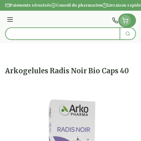
Aller au contenu
Paiements sécurisés
Conseil du pharmacien
Livraison rapide
Menu
Cherc
Rechercher
Arkogelules Radis Noir Bio Caps 40