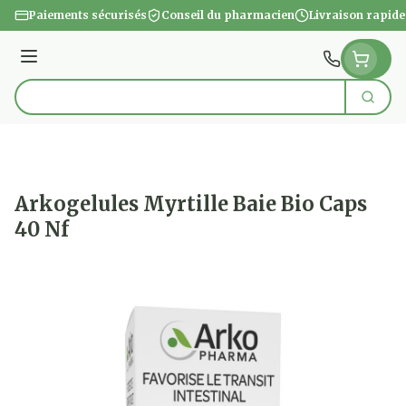
Aller au contenu
Paiements sécurisés
Conseil du pharmacien
Livraison rapide
Menu
Cherc
Rechercher
Arkogelules Myrtille Baie Bio Caps
40 Nf