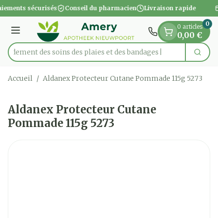
Diapositive 1 de 1
Aller au contenu
iements sécurisés
Conseil du pharmacien
Livraison rapide
0
0 articles
Menu
0,00 €
apidement des soins des plaies et des bandages
Cherc
Rechercher
Accueil
/
Aldanex Protecteur Cutane Pommade 115g 5273
Aldanex Protecteur Cutane
Pommade 115g 5273