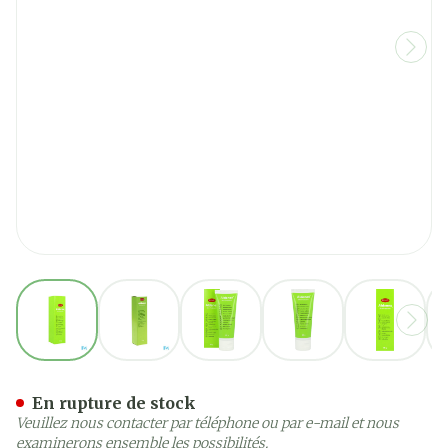
View larger image
View larger image
View larger image
View larger image
View la
Aldanex Protecteur Cutan
En rupture de stock
Veuillez nous contacter par téléphone ou par e-mail et nous
examinerons ensemble les possibilités.