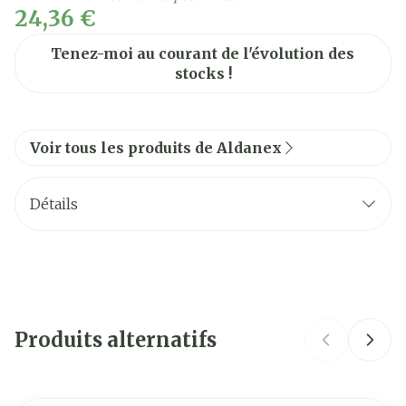
24,36 €
Tenez-moi au courant de l'évolution des
stocks !
Voir tous les produits de Aldanex
Détails
CNK
3098084
Fabricants
Duomed Belgium
Produits alternatifs
Marques
Aldanex
Largeur
44 mm
Il est possible de naviguer entre les éléments du carrouse
Appuyer sur pour sauter le carrousel
Appuyez sur cette touche pour accéder à la navigat