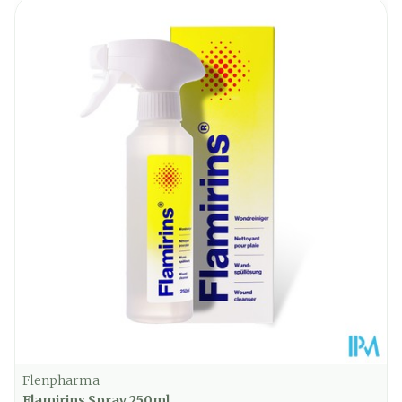
Longueur
183 mm
Profondeur
44 mm
Quantité Du
115
Paquet
Température ambiante (15°C -
Préservation
25°C)
Flenpharma
Flamirins Spray 250ml